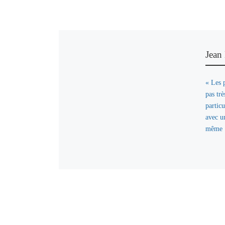
Jean
« Les 
pas trè
partic
avec un
même 