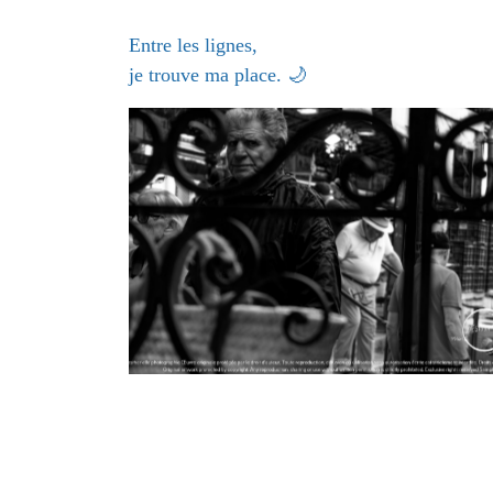
Entre les lignes,
je trouve ma place. 🌙
@esther’elle’photographie