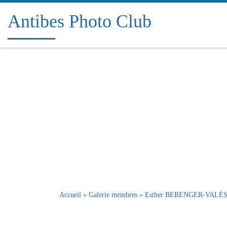
Passer au contenu
Antibes Photo Club
Accueil
»
Galerie membres
»
Esther BERENGER-VALÈ